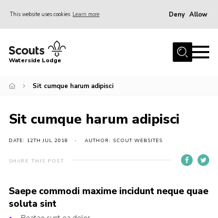
Deny
Allow
This website uses cookies
Learn more
Menu
Home
Waterside Lodge
About Us
Sit cumque harum adipisci
Events
Activities
Sit cumque harum adipisci
Gallery
Accommodation
DATE: 12TH JUL 2018
AUTHOR: SCOUT WEBSITES
Facilities
SHARE THIS POST
Prices and Booking
Saepe commodi maxime incidunt neque quae
Caravan Site
soluta sint
Contact