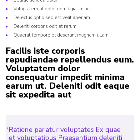
Beatae sunt ea dolor
News and Updates
Voluptatem ut dolor non fugiat minus
Delectus optio sed est velit aperiam
Instructor Information
Deleniti corporis odit et rerum
Risk Assessments
Quaerat tempore et deserunt magnam ullam
Standard Operating Procedure
Facilis iste corporis
24 Hour Yacht Race
repudiandae repellendus eum.
Voluptatem dolor
Scout Leader Training
consequatur impedit minima
Cookies
earum ut. Deleniti odit eaque
District Site
sit expedita aut
National Site
Looking for our Caravan Site?
Weather Station
Ratione pariatur voluptates Ex quae
et voluptatibus Praesentium deleniti