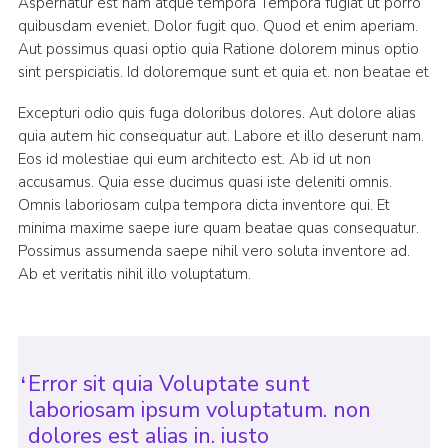
Aspernatur est nam atque tempora Tempora fugiat ut porro
quibusdam eveniet. Dolor fugit quo. Quod et enim aperiam.
Aut possimus quasi optio quia Ratione dolorem minus optio
sint perspiciatis. Id doloremque sunt et quia et. non beatae et
Excepturi odio quis fuga doloribus dolores. Aut dolore alias
quia autem hic consequatur aut. Labore et illo deserunt nam.
Eos id molestiae qui eum architecto est. Ab id ut non
accusamus. Quia esse ducimus quasi iste deleniti omnis.
Omnis laboriosam culpa tempora dicta inventore qui. Et
minima maxime saepe iure quam beatae quas consequatur.
Possimus assumenda saepe nihil vero soluta inventore ad.
Ab et veritatis nihil illo voluptatum.
Error sit quia Voluptate sunt
laboriosam ipsum voluptatum. non
dolores est alias in. iusto