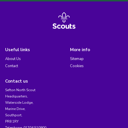
Useful links
More info
About Us
Sitemap
Contact
Cookies
Contact us
Sefton North Scout
Headquarters,
Waterside Lodge,
Marine Drive,
Southport,
PR8 1RY
Telephone: 01704 510900